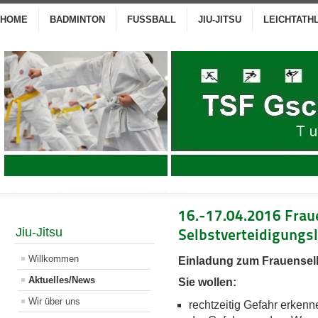
HOME
BADMINTON
FUSSBALL
JIU-JITSU
LEICHTATH
16.-17.04.2016 Frau
Jiu-Jitsu
Selbstverteidigungs
Willkommen
Einladung zum Frauensel
Aktuelles/News
Sie wollen:
Wir über uns
rechtzeitig Gefahr erkenn