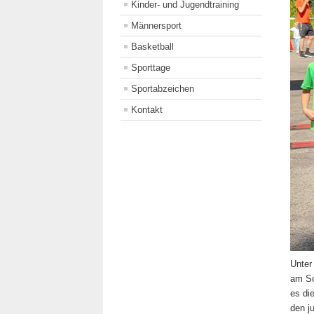
Kinder- und Jugendtraining
Männersport
Basketball
Sporttage
Sportabzeichen
Kontakt
Unter
am So
es di
den j