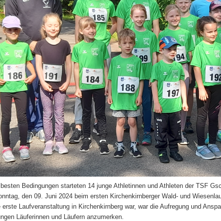
 besten Bedingungen starteten 14 junge Athletinnen und Athleten der TSF G
nntag, den 09. Juni 2024 beim ersten Kirchenkirnberger Wald- und Wiesenlau
e erste Laufveranstaltung in Kirchenkirnberg war, war die Aufregung und Ans
ungen Läuferinnen und Läufern anzumerken.