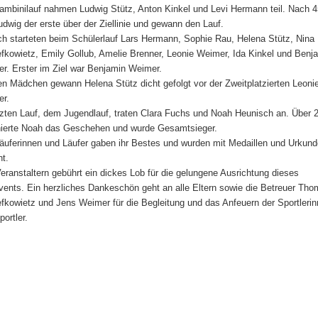
mbinilauf nahmen Ludwig Stütz, Anton Kinkel und Levi Hermann teil. Nach 
udwig der erste über der Ziellinie und gewann den Lauf.
h starteten beim Schülerlauf Lars Hermann, Sophie Rau, Helena Stütz, Nina
efkowietz, Emily Gollub, Amelie Brenner, Leonie Weimer, Ida Kinkel und Benj
r. Erster im Ziel war Benjamin Weimer.
en Mädchen gewann Helena Stütz dicht gefolgt vor der Zweitplatzierten Leoni
r.
tzten Lauf, dem Jugendlauf, traten Clara Fuchs und Noah Heunisch an. Über 
ierte Noah das Geschehen und wurde Gesamtsieger.
Läuferinnen und Läufer gaben ihr Bestes und wurden mit Medaillen und Urkun
nt.
eranstaltern gebührt ein dickes Lob für die gelungene Ausrichtung dieses
vents. Ein herzliches Dankeschön geht an alle Eltern sowie die Betreuer Th
efkowietz und Jens Weimer für die Begleitung und das Anfeuern der Sportleri
portler.