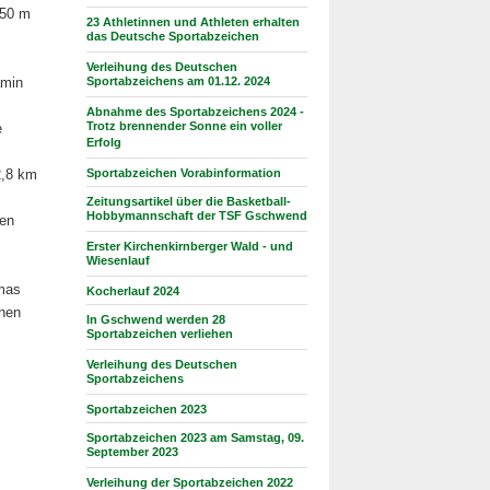
450 m
23 Athletinnen und Athleten erhalten
das Deutsche Sportabzeichen
Verleihung des Deutschen
amin
Sportabzeichens am 01.12. 2024
Abnahme des Sportabzeichens 2024 -
Trotz brennender Sonne ein voller
e
Erfolg
2,8 km
Sportabzeichen Vorabinformation
Zeitungsartikel über die Basketball-
Hobbymannschaft der TSF Gschwend
den
Erster Kirchenkirnberger Wald - und
Wiesenlauf
omas
Kocherlauf 2024
nnen
In Gschwend werden 28
Sportabzeichen verliehen
Verleihung des Deutschen
Sportabzeichens
Sportabzeichen 2023
Sportabzeichen 2023 am Samstag, 09.
September 2023
Verleihung der Sportabzeichen 2022