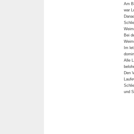
Am Ba
war L
Danac
Schli
Weime
Bei d
Weime
Im le
domin
Alle 
beloh
Den V
Laufe
Schli
und S