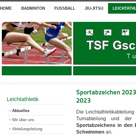
HOME
BADMINTON
FUSSBALL
JIU-JITSU
LEICHTATH
Sportabzeichen 202
Leichtathletik
2023
Aktuelles
Die Leichtathletikabteilu
Turnabteilung und de
Wir über uns
Sportabzeichens in den D
Abteilungsleitung
Schwimmen
an.