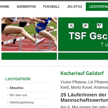
HOME
BADMINTON
FUSSBALL
JIU-JITSU
LEICHTATH
Kocherlauf Gaildorf
Leichtathletik
Vivien Pfisterer, Lili Pfist
Kreß, Moritz Kosel, Andrea
Aktuelles
25 LäuferInnen der 
Wir über uns
Mannschaftswertu
Abteilungsleitung
Am 4. Mai gingen bei sehr