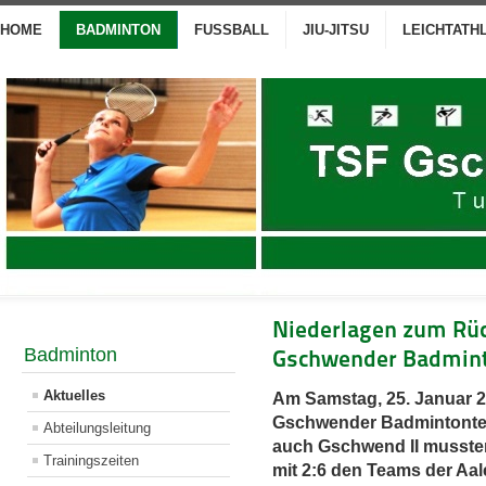
HOME
BADMINTON
FUSSBALL
JIU-JITSU
LEICHTATH
Niederlagen zum Rüc
Badminton
Gschwender Badmin
Aktuelles
Am Samstag, 25. Januar 20
Gschwender Badmintontea
Abteilungsleitung
auch Gschwend II mussten
Trainingszeiten
mit 2:6 den Teams der Aal