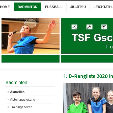
HOME
BADMINTON
FUSSBALL
JIU-JITSU
LEICHTATH
1. D-Rangliste 2020 i
Badminton
Aktuelles
Abteilungsleitung
Trainingszeiten