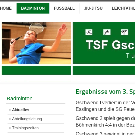
HOME
BADMINTON
FUSSBALL
JIU-JITSU
LEICHTATH
Ergebnisse vom 3. S
Badminton
Gschwend I verliert in der
Esslingen und die SG Feuerb
Aktuelles
Gschwend 2 spielt gegen de
Abteilungsleitung
Böhmenkirch 4:4 in der Bezi
Trainingszeiten
Gschwend 3 gewinnt in der 