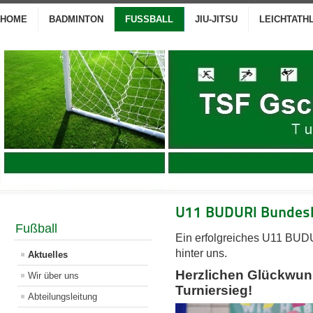
HOME
BADMINTON
FUSSBALL
JIU-JITSU
LEICHTATH
U11 BUDURI Bundesl
Fußball
Ein erfolgreiches U11 BUD
hinter uns.
Aktuelles
Herzlichen Glückwun
Wir über uns
Turniersieg!
Abteilungsleitung