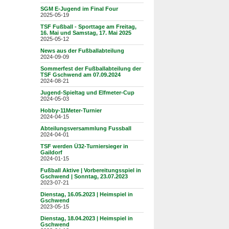
SGM E-Jugend im Final Four
2025-05-19
TSF Fußball - Sporttage am Freitag,
16. Mai und Samstag, 17. Mai 2025
2025-05-12
News aus der Fußballabteilung
2024-09-09
Sommerfest der Fußballabteilung der
TSF Gschwend am 07.09.2024
2024-08-21
Jugend-Spieltag und Elfmeter-Cup
2024-05-03
Hobby-11Meter-Turnier
2024-04-15
Abteilungsversammlung Fussball
2024-04-01
TSF werden Ü32-Turniersieger in
Gaildorf
2024-01-15
Fußball Aktive | Vorbereitungsspiel in
Gschwend | Sonntag, 23.07.2023
2023-07-21
Dienstag, 16.05.2023 | Heimspiel in
Gschwend
2023-05-15
Dienstag, 18.04.2023 | Heimspiel in
Gschwend