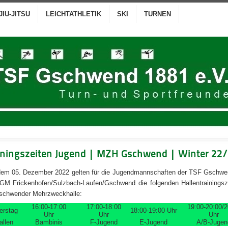
JIU-JITSU
LEICHTATHLETIK
SKI
TURNEN
iningszeiten Jugend | MZH Gschwend | Winter 22
dem 05. Dezember 2022 gelten für die Jugendmannschaften der TSF Gschwe
GM Frickenhofen/Sulzbach-Laufen/Gschwend die folgenden Hallentrainingsze
schwender Mehrzweckhalle:
16:00-17:00
17:00-18:00
19:00-20:00/2
erstag
18:00-19:00 Uhr
Uhr
Uhr
Uhr
allen
Bambinis
F-Jugend
E-Jugend
A/B-Jugen