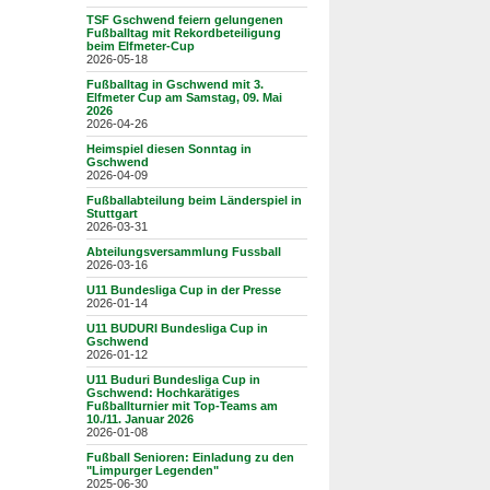
TSF Gschwend feiern gelungenen
Fußballtag mit Rekordbeteiligung
beim Elfmeter-Cup
2026-05-18
Fußballtag in Gschwend mit 3.
Elfmeter Cup am Samstag, 09. Mai
2026
2026-04-26
Heimspiel diesen Sonntag in
Gschwend
2026-04-09
Fußballabteilung beim Länderspiel in
Stuttgart
2026-03-31
Abteilungsversammlung Fussball
2026-03-16
U11 Bundesliga Cup in der Presse
2026-01-14
U11 BUDURI Bundesliga Cup in
Gschwend
2026-01-12
U11 Buduri Bundesliga Cup in
Gschwend: Hochkarätiges
Fußballturnier mit Top-Teams am
10./11. Januar 2026
2026-01-08
Fußball Senioren: Einladung zu den
"Limpurger Legenden"
2025-06-30