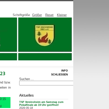
Schriftgröße
Größer
Reset
Kleiner
INFO
/23
SCHLIESSEN
Suchen ...
nd bzw.
iten in
Aktuelles
0:15
TSF Vereinsheim am Samstag zum
Pokalfinale ab 19 Uhr geöffnet!
d
2026-05-18