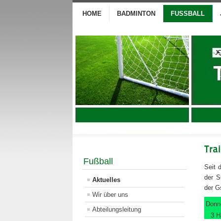
HOME
BADMINTON
FUSSBALL
Tra
Fußball
Seit 
der S
Aktuelles
der G
Wir über uns
Donn
Abteilungsleitung
3 H