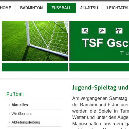
HOME
BADMINTON
FUSSBALL
JIU-JITSU
LEICHTATH
Jugend-Spieltag und
Fußball
Am vergangenen Samstag ri
der Bambini und F-Junioren 
Aktuelles
werden die Spiele in Turn
Wir über uns
Wetter und unter den Augen
Abteilungsleitung
Mannschaften aus dem ga