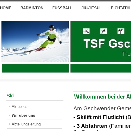
HOME
BADMINTON
FUSSBALL
JIU-JITSU
LEICHTATH
Ski
Willkommen bei der Ab
Aktuelles
Am Gschwender Gemei
Wir über uns
- Skilift mit Flutlicht
(B
Abteilungsleitung
- 3 Abfahrten
(Familie