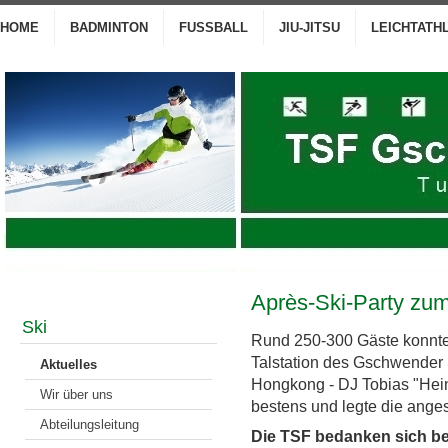
HOME
BADMINTON
FUSSBALL
JIU-JITSU
LEICHTATH
Après-Ski-Party zum
Ski
Rund 250-300 Gäste konnten
Talstation des Gschwender 
Aktuelles
Hongkong - DJ Tobias "Hein
Wir über uns
bestens und legte die anges
Abteilungsleitung
Die TSF bedanken sich be