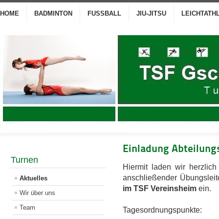
HOME
BADMINTON
FUSSBALL
JIU-JITSU
LEICHTATH
Einladung Abteilun
Turnen
Hiermit laden wir herzlic
anschließender Übungslei
Aktuelles
im TSF Vereinsheim
ein.
Wir über uns
Team
Tagesordnungspunkte: