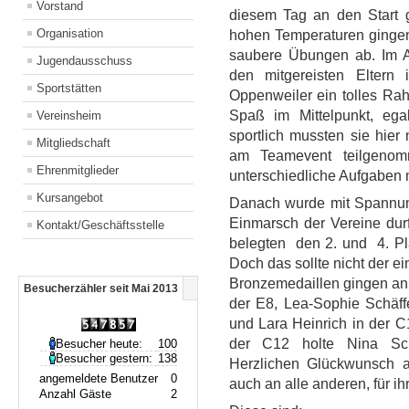
Vorstand
diesem Tag an den Start g
Organisation
hohen Temperaturen gingen 
saubere Übungen ab. Im A
Jugendausschuss
den mitgereisten Eltern
Sportstätten
Oppenweiler ein tolles Ra
Spaß im Mittelpunkt, eg
Vereinsheim
sportlich mussten sie hie
Mitgliedschaft
am Teamevent teilgenom
Ehrenmitglieder
unterschiedliche Aufgaben 
Kursangebot
Danach wurde mit Spannun
Einmarsch der Vereine durf
Kontakt/Geschäftsstelle
belegten den 2. und 4. Pl
Doch das sollte nicht der e
Bronzemedaillen gingen an
Besucherzähler seit Mai 2013
der E8, Lea-Sophie Schäff
und Lara Heinrich in der C1
der C12 holte Nina Schl
Besucher heute:
100
Besucher gestern:
138
Herzlichen Glückwunsch a
angemeldete Benutzer
0
auch an alle anderen, für ih
Anzahl Gäste
2