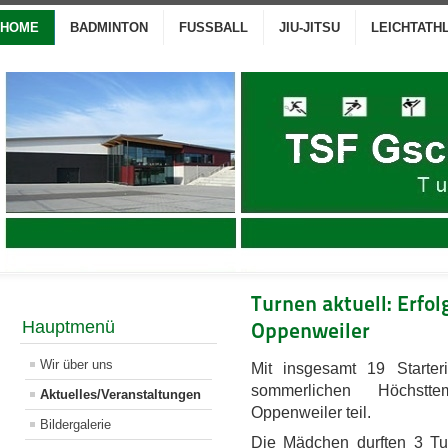
HOME
BADMINTON
FUSSBALL
JIU-JITSU
LEICHTATH
Turnen aktuell: Erfol
Hauptmenü
Oppenweiler
Wir über uns
Mit insgesamt 19 Starte
sommerlichen Höchstte
Aktuelles/Veranstaltungen
Oppenweiler teil.
Bildergalerie
Die Mädchen durften 3 Tur